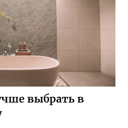
учше выбрать в
у