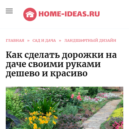
Перейти
к
содержанию
ГЛАВНАЯ
»
САД И ДАЧА
»
ЛАНДШАФТНЫЙ ДИЗАЙН
Как сделать дорожки на
даче своими руками
дешево и красиво