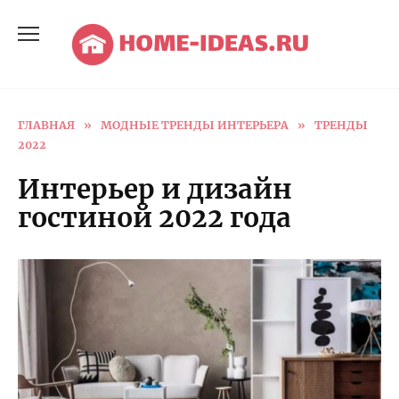
Перейти
к
содержанию
ГЛАВНАЯ
»
МОДНЫЕ ТРЕНДЫ ИНТЕРЬЕРА
»
ТРЕНДЫ
2022
Интерьер и дизайн
гостиной 2022 года