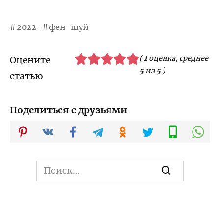
2022
фен-шуй
(
1
оценка, среднее
Оцените
5
из
5
)
статью
Поделиться с друзьями
Search
for: