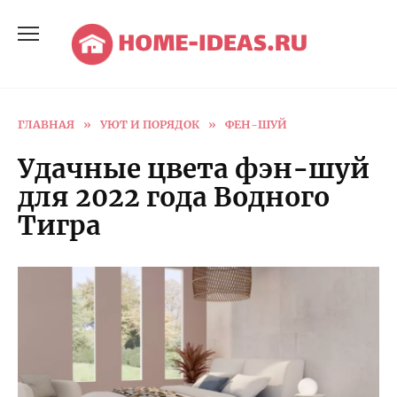
Перейти
к
содержанию
ГЛАВНАЯ
»
УЮТ И ПОРЯДОК
»
ФЕН-ШУЙ
Удачные цвета фэн-шуй
для 2022 года Водного
Тигра